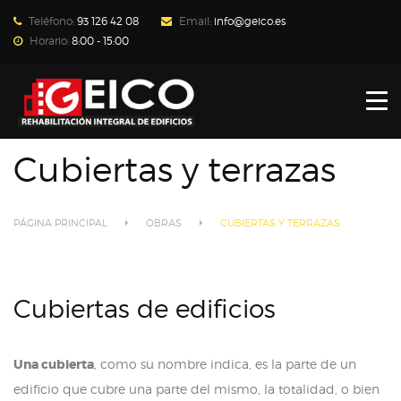
Teléfono:
93 126 42 08
Email:
info@geico.es
Horario:
8:00 - 15:00
REHABILITACIÓN
NOSOTROS
Cubiertas y terrazas
SERVICIOS
PÁGINA PRINCIPAL
TRABAJOS REALIZADOS
OBRAS
CUBIERTAS Y TERRAZAS
NOTICIAS
Cubiertas de edificios
CONTACTO
Una cubierta
, como su nombre indica, es la parte de un
edificio que cubre una parte del mismo, la totalidad, o bien